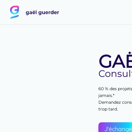
GA
Consul
60 % des projet
jamais.*
Demandez consei
trop tard.
J'échang